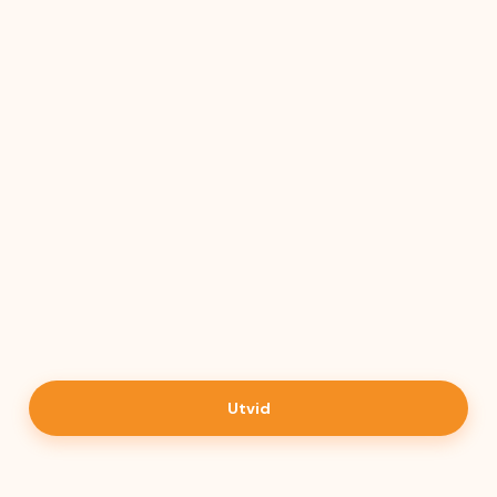
Kjøtt
Utforsk menyen

Utvid